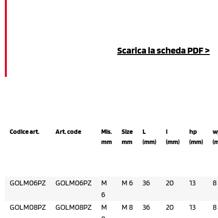
Scarica la scheda PDF >
Codice art.
Art. code
Mis.
Size
L
l
hp
w
mm
mm
(mm)
(mm)
(mm)
(
GOLM06PZ
GOLM06PZ
M
M 6
36
20
13
8
6
GOLM08PZ
GOLM08PZ
M
M 8
36
20
13
8