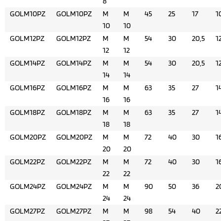
8
GOLM10PZ
GOLM10PZ
M
M
45
25
17
1
10
10
GOLM12PZ
GOLM12PZ
M
M
54
30
20,5
1
12
12
GOLM14PZ
GOLM14PZ
M
M
54
30
20,5
1
14
14
GOLM16PZ
GOLM16PZ
M
M
63
35
27
1
16
16
GOLM18PZ
GOLM18PZ
M
M
63
35
27
1
18
18
GOLM20PZ
GOLM20PZ
M
M
72
40
30
1
20
20
GOLM22PZ
GOLM22PZ
M
M
72
40
30
1
22
22
GOLM24PZ
GOLM24PZ
M
M
90
50
36
2
24
24
GOLM27PZ
GOLM27PZ
M
M
98
54
40
2