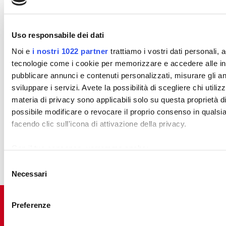
disposizione!
Dagli uffici alla
Uso responsabile dei dati
produzione, dal
Noi e
i nostri 1022 partner
trattiamo i vostri dati personali,
magazzino alla
tecnologie come i cookie per memorizzare e accedere alle info
consegna, siamo
pubblicare annunci e contenuti personalizzati, misurare gli ann
sempre al tuo fianco.
sviluppare i servizi. Avete la possibilità di scegliere chi utiliz
Puoi contattarci per
materia di privacy sono applicabili solo su questa proprietà dig
qualsiasi richiesta di
possibile modificare o revocare il proprio consenso in quals
informazioni o
facendo clic sull'icona di attivazione della privacy.
assistenza.
Con il tuo consenso, vorremmo anche:
Inviaci la tua
raccogliere informazioni sulla tua posizione geografi
Selezione
richiesta
Necessari
Identificare il tuo dispositivo, scansionandolo attivame
del
(impronte digitali).
consenso
Approfondisci come vengono elaborati i tuoi dati personali e 
Preferenze
Puoi modificare o ritirare il tuo consenso in qualsiasi moment
CONTATTI
LINK UTILI
NEWSLETTER