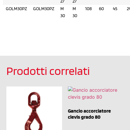
27
27
GOLM30PZ
GOLM30PZ
M
M
108
60
45
2
30
30
Prodotti correlati
Gancio accorciatore
clevis grado 80