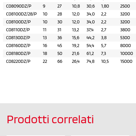
C08090DZ/P
9
27
10,8
30,6
1,80
2500
C08100DZ/28/P
10
28
12,0
34,0
2,2
3200
C08100DZ/P
10
30
12,0
34,0
2,2
3200
C08110DZ/P
11
31
13,2
37,4
2,7
3800
C08130DZ/P
13
36
15,6
44,2
3,8
5300
C08160DZ/P
16
45
19,2
54,4
5,7
8000
C08180DZ/P
18
50
21,6
61,2
7,3
10000
C08220DZ/P
22
66
26,4
74,8
10,5
15000
Prodotti correlati