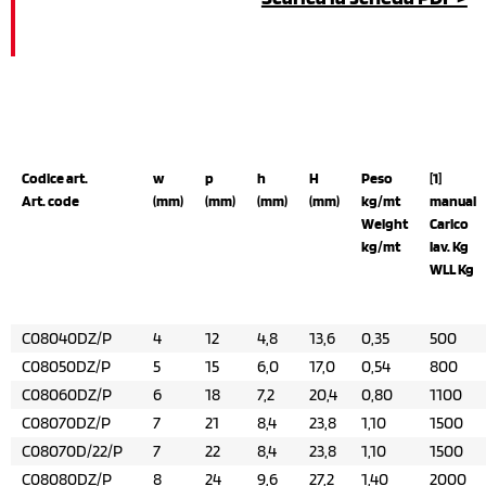
Codice art.
w
p
h
H
Peso
[1]
Art. code
(mm)
(mm)
(mm)
(mm)
kg/mt
manual
Weight
Carico
kg/mt
lav. Kg
WLL Kg
C08040DZ/P
4
12
4,8
13,6
0,35
500
C08050DZ/P
5
15
6,0
17,0
0,54
800
C08060DZ/P
6
18
7,2
20,4
0,80
1100
C08070DZ/P
7
21
8,4
23,8
1,10
1500
C08070D/22/P
7
22
8,4
23,8
1,10
1500
C08080DZ/P
8
24
9,6
27,2
1,40
2000