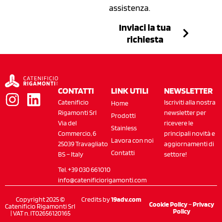
assistenza.
Inviaci la tua
richiesta
CONTATTI
LINK UTILI
NEWSLETTER
Catenificio
Iscriviti alla nostra
Home
Rigamonti Srl
newsletter per
Prodotti
Via del
ricevere le
Stainless
Commercio, 6
principali novità e
Lavora con noi
25039 Travagliato
aggiornamenti di
Contatti
BS – Italy
settore!
Tel. +39 030 661010
info@catenificiorigamonti.com
Copyright 2025 ©
Credits by
19adv.com
Cookie Policy
–
Privacy
Catenificio Rigamonti Srl
Policy
| VAT n. IT02656120165