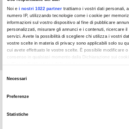
Noi e
i nostri 1022 partner
trattiamo i vostri dati personali, 
numero IP, utilizzando tecnologie come i cookie per memoriz
informazioni sul vostro dispositivo al fine di pubblicare annun
personalizzati, misurare gli annunci e i contenuti, ricercare il
Gancio sling con occhiolo
Catena lashing – Catena
servizi. Avete la possibilità di scegliere chi utilizza i vostri da
e sicurezza grado 100
ad elevata resistenza a
vostre scelte in materia di privacy sono applicabili solo su que
maglia lunga
cui avete effettuato le vostre scelte. È possibile modificare o
consenso in qualsiasi momento dalla Dichiarazione sui cooki
LEGGI TUTTO
LEGGI TUTTO
sull'icona di attivazione della privacy.
Selezione
Con il tuo consenso, vorremmo anche:
Necessari
del
Scarica il nuovo
raccogliere informazioni sulla tua posizione geografic
consenso
un'approssimazione di qualche metro,
Preferenze
Identificare il tuo dispositivo, scansionandolo attivame
catalogo 2024
caratteristiche specifiche (impronte digitali).
Statistiche
Approfondisci come vengono elaborati i tuoi dati personali e 
preferenze nella
sezione dettagli
. Puoi modificare o ritirare 
qualsiasi momento dalla Dichiarazione sui cookie.