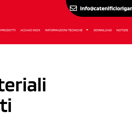
info@catenificiorig
PRODOTTI
ACCIAIO INOX
INFORMAZIONI TECNICHE
DOWNLOAD
NOTIZIE
eriali
ti