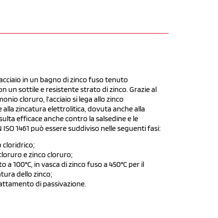
 acciaio in un bagno di zinco fuso tenuto
 un sottile e resistente strato di zinco. Grazie al
nio cloruro, l’acciaio si lega allo zinco
lla zincatura elettrolitica, dovuta anche alla
ulta efficace anche contro la salsedine e le
 ISO 1461 può essere suddiviso nelle seguenti fasi:
 cloridrico;
loruro e zinco cloruro;
a 100°C, in vasca di zinco fuso a 450°C per il
tura dello zinco;
rattamento di passivazione.