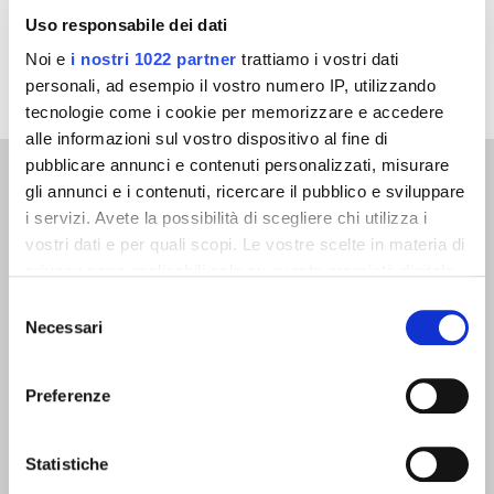
Uso responsabile dei dati
Noi e
i nostri 1022 partner
trattiamo i vostri dati
personali, ad esempio il vostro numero IP, utilizzando
tecnologie come i cookie per memorizzare e accedere
alle informazioni sul vostro dispositivo al fine di
pubblicare annunci e contenuti personalizzati, misurare
Prodotti correlati
gli annunci e i contenuti, ricercare il pubblico e sviluppare
i servizi. Avete la possibilità di scegliere chi utilizza i
vostri dati e per quali scopi. Le vostre scelte in materia di
privacy sono applicabili solo su questa proprietà digitale
in cui avete effettuato le vostre scelte. È possibile
Selezione
Catena DIN 764
modificare o revocare il proprio consenso in qualsiasi
Necessari
del
momento dalla Dichiarazione sui cookie o facendo clic
consenso
sull'icona di attivazione della privacy.
Preferenze
Con il tuo consenso, vorremmo anche:
raccogliere informazioni sulla tua posizione
Statistiche
geografica, con un'approssimazione di qualche