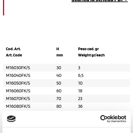
Cod. Art.
H
Peso cad. gr
Art. Code
mm
Weight gr/each
M16030FK/S
30
3
M16040FK/S
40
6,5
M16050FK/S
50
10
M16060FK/S
60
18
M16070FK/S
70
23
M16080FK/S
80
36
M16090FK/S
90
48
M16100FK/S
100
74
M16120FK/S
120
120