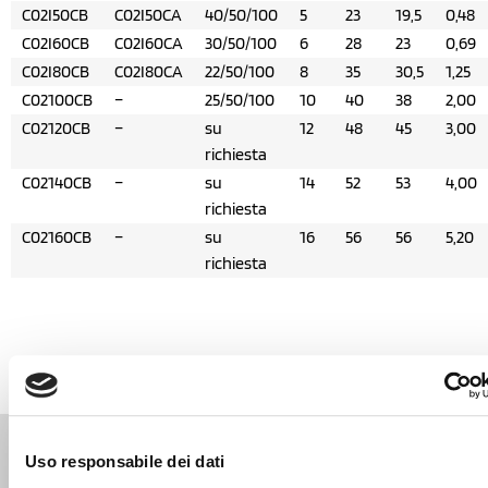
C02I50CB
C02I50CA
40/50/100
5
23
19,5
0,48
C02I60CB
C02I60CA
30/50/100
6
28
23
0,69
C02I80CB
C02I80CA
22/50/100
8
35
30,5
1,25
C02100CB
–
25/50/100
10
40
38
2,00
C02120CB
–
su
12
48
45
3,00
richiesta
C02140CB
–
su
14
52
53
4,00
richiesta
C02160CB
–
su
16
56
56
5,20
richiesta
Prodotti correlati
Uso responsabile dei dati