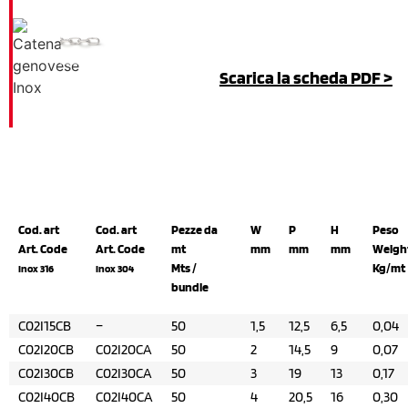
Scarica la scheda PDF >
Cod. art
Cod. art
Pezze da
W
P
H
Peso
Art. Code
Art. Code
mt
mm
mm
mm
Weigh
Mts /
Kg/mt
Inox 316
Inox 304
bundle
C02I15CB
–
50
1,5
12,5
6,5
0,04
C02I20CB
C02I20CA
50
2
14,5
9
0,07
C02I30CB
C02I30CA
50
3
19
13
0,17
C02I40CB
C02I40CA
50
4
20,5
16
0,30