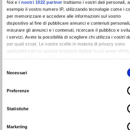
Noi e
i nostri 1022 partner
trattiamo i vostri dati personali, 
esempio il vostro numero IP, utilizzando tecnologie come i c
per memorizzare e accedere alle informazioni sul vostro
dispositivo al fine di pubblicare annunci e contenuti personali
misurare gli annunci e i contenuti, ricercare il pubblico e svi
i servizi. Avete la possibilità di scegliere chi utilizza i vostri d
per quali scopi. Le vostre scelte in materia di privacy sono
applicabili solo su questa proprietà digitale in cui avete effett
vostre scelte. È possibile modificare o revocare il proprio c
in qualsiasi momento dalla Dichiarazione sui cookie o facend
Selezione
sull'icona di attivazione della privacy.
Necessari
del
Catena ovale
Catena maglia lunga Din
consenso
763/5685 “C” Inox
Con il tuo consenso, vorremmo anche:
Preferenze
raccogliere informazioni sulla tua posizione geografic
LEGGI TUTTO
LEGGI TUTTO
un'approssimazione di qualche metro,
Identificare il tuo dispositivo, scansionandolo attivam
Statistiche
alla ricerca di caratteristiche specifiche (impronte digitali
Approfondisci come vengono elaborati i tuoi dati personali e
Marketing
imposta le tue preferenze nella
sezione dettagli
. Puoi modif