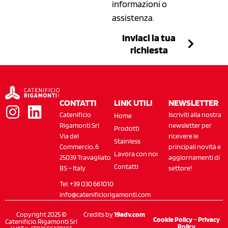
informazioni o
assistenza.
Inviaci la tua
richiesta
CONTATTI
LINK UTILI
NEWSLETTER
Catenificio
Iscriviti alla nostra
Home
Rigamonti Srl
newsletter per
Prodotti
Via del
ricevere le
Stainless
Commercio, 6
principali novità e
Lavora con noi
25039 Travagliato
aggiornamenti di
Contatti
BS – Italy
settore!
Tel. +39 030 661010
info@catenificiorigamonti.com
Copyright 2025 ©
Credits by
19adv.com
Cookie Policy
–
Privacy
Catenificio Rigamonti Srl
Policy