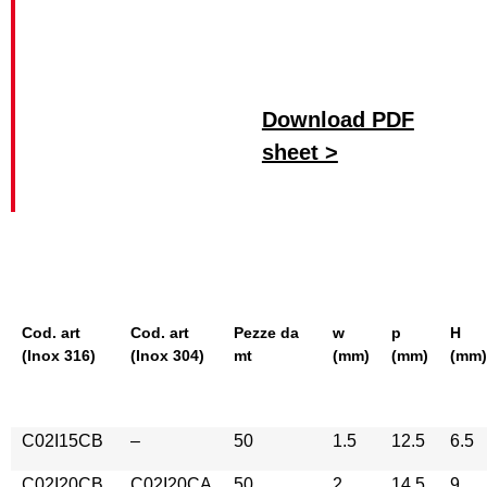
Download PDF
sheet >
Cod. art
Cod. art
Pezze da
w
p
H
(Inox 316)
(Inox 304)
mt
(mm)
(mm)
(mm)
C02I15CB
–
50
1.5
12.5
6.5
C02I20CB
C02I20CA
50
2
14.5
9