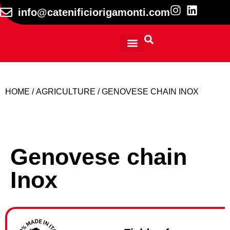
info@catenificiorigamonti.com
TECHNICAL INFORMATION
HOME
/
AGRICULTURE
/ GENOVESE CHAIN INOX
Genovese chain
Inox