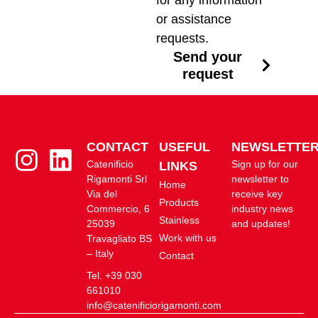
for any information
or assistance
requests.
Send your
request
CONTACT
USEFUL
NEWSLETTE
Catenificio
Sign up for our
LINKS
Rigamonti Srl
newsletter to
Home
Via del
receive key
Products
Commercio, 6
industry news
Stainless
25039
and updates!
Work with us
Travagliato BS
– Italy
Contact
Tel. +39 030
661010
info@catenificiorigamonti.com