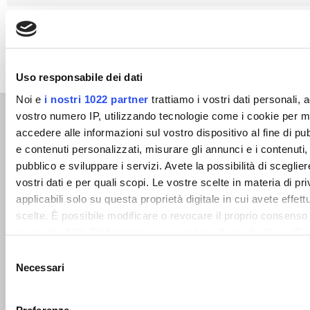
Uso responsabile dei dati
Noi e
i nostri 1022 partner
trattiamo i vostri dati personali, 
vostro numero IP, utilizzando tecnologie come i cookie per 
Related products
accedere alle informazioni sul vostro dispositivo al fine di p
e contenuti personalizzati, misurare gli annunci e i contenuti, 
pubblico e sviluppare i servizi. Avete la possibilità di scegliere
vostri dati e per quali scopi. Le vostre scelte in materia di p
applicabili solo su questa proprietà digitale in cui avete effett
scelte. È possibile modificare o revocare il proprio consenso 
Ladder chain dog
momento dalla Dichiarazione sui cookie o facendo clic sull'ic
collar
Abruzzo type swivels,
attivazione della privacy.
Selezione
swivel with ring,
Necessari
swivel without ring
del
Con il tuo consenso, vorremmo anche:
consenso
READ MORE
READ MORE
raccogliere informazioni sulla tua posizione geografic