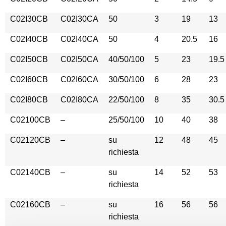
C02I30CB
C02I30CA
50
3
19
13
C02I40CB
C02I40CA
50
4
20.5
16
C02I50CB
C02I50CA
40/50/100
5
23
19.5
C02I60CB
C02I60CA
30/50/100
6
28
23
C02I80CB
C02I80CA
22/50/100
8
35
30.5
C02100CB
–
25/50/100
10
40
38
C02120CB
–
su
12
48
45
richiesta
C02140CB
–
su
14
52
53
richiesta
C02160CB
–
su
16
56
56
richiesta