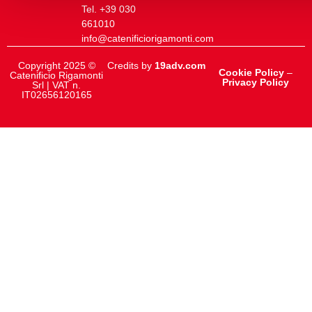
Tel. +39 030
661010
info@catenificiorigamonti.com
Copyright 2025 ©
Credits by
19adv.com
Cookie Policy
–
Catenificio Rigamonti
Privacy Policy
Srl | VAT n.
IT02656120165