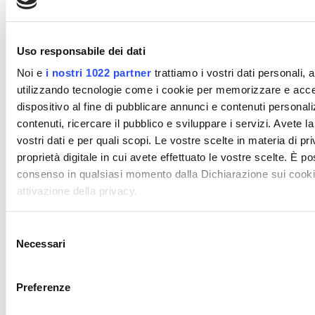
Uso responsabile dei dati
Download
Noi e
i nostri 1022 partner
trattiamo i vostri dati personali,
utilizzando tecnologie come i cookie per memorizzare e acced
Un team
dispositivo al fine di pubblicare annunci e contenuti personali
contenuti, ricercare il pubblico e sviluppare i servizi. Avete la 
sempre
vostri dati e per quali scopi. Le vostre scelte in materia di p
proprietà digitale in cui avete effettuato le vostre scelte. È p
a tua
consenso in qualsiasi momento dalla Dichiarazione sui cookie
attivazione della privacy.
disposizione!
Dagli uffici alla
Con il tuo consenso, vorremmo anche:
Selezione
produzione, dal
Necessari
raccogliere informazioni sulla tua posizione geografi
del
magazzino alla
metro,
consenso
Identificare il tuo dispositivo, scansionandolo attivame
consegna, siamo
Preferenze
specifiche (impronte digitali).
sempre al tuo
Approfondisci come vengono elaborati i tuoi dati personali e 