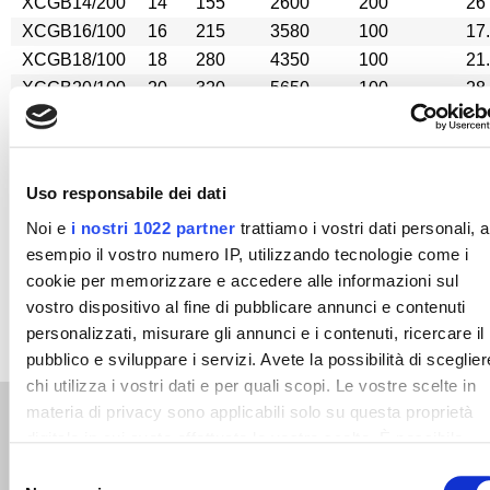
XCGB14/200
14
155
2600
200
26
XCGB16/100
16
215
3580
100
17
XCGB18/100
18
280
4350
100
21
XCGB20/100
20
320
5650
100
28
XCGB22/100
22
375
6230
100
32
XCGB24/100
24
420
7470
100
40
XCGB26/100
26
500
8960
100
45
Uso responsabile dei dati
XCGB28/100
28
600
11000
100
55
Noi e
i nostri 1022 partner
trattiamo i vostri dati personali, 
XCGB30/100
30
640
12000
100
61
esempio il vostro numero IP, utilizzando tecnologie come i
cookie per memorizzare e accedere alle informazioni sul
vostro dispositivo al fine di pubblicare annunci e contenuti
personalizzati, misurare gli annunci e i contenuti, ricercare il
pubblico e sviluppare i servizi. Avete la possibilità di sceglier
chi utilizza i vostri dati e per quali scopi. Le vostre scelte in
materia di privacy sono applicabili solo su questa proprietà
Prodotti correlati
digitale in cui avete effettuato le vostre scelte. È possibile
modificare o revocare il proprio consenso in qualsiasi
Selezione