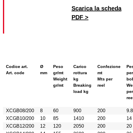
Scarica la scheda
PDF >
Codice art.
Ø
Peso
Carico
Confezione
Pe
Art. code
mm
gr/mt
rottura
mt
per
Weight
kg
Mts per
bo
gr/mt
Breaking
reel
We
load kg
per
ree
XCGB08/200
8
60
900
200
9.8
XCGB10/200
10
85
1410
200
14
XCGB12/200
12
120
2050
200
20