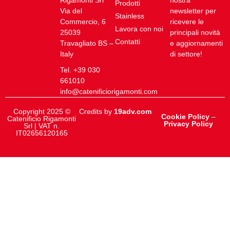
Rigamonti Srl
nostra
Prodotti
Via del
newsletter per
Stainless
Commercio, 6
ricevere le
Lavora con noi
25039
principali novità
Contatti
Travagliato BS –
e aggiornamenti
Italy
di settore!
Tel. +39 030
661010
info@catenificiorigamonti.com
Copyright 2025 ©
Credits by
19adv.com
Cookie Policy
–
Catenificio Rigamonti
Privacy Policy
Srl | VAT n.
IT02656120165