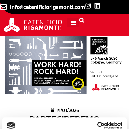
info@catenificiorigamonti.com
INFORMAZIONI TECNICHE
14/01/2026
PARTECIPEREMO