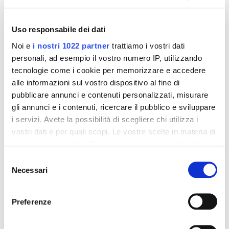
ALLA EISENWARENMESSE –
FIERA INTERNAZIONALE
Uso responsabile dei dati
DELLA FERRAMENTA
Noi e
i nostri 1022 partner
trattiamo i vostri dati
personali, ad esempio il vostro numero IP, utilizzando
tecnologie come i cookie per memorizzare e accedere
alle informazioni sul vostro dispositivo al fine di
Siamo lieti di annunciare la nostra partecipazione
pubblicare annunci e contenuti personalizzati, misurare
allaEISENWARENMESSE – Fiera Internazionale della
gli annunci e i contenuti, ricercare il pubblico e sviluppare
i servizi. Avete la possibilità di scegliere chi utilizza i
Ferramenta, che si terrà dal
03/03/2026 al
vostri dati e per quali scopi. Le vostre scelte in materia di
06/03/2026
a
Cologne
, un evento imperdibile per il
privacy sono applicabili solo su questa proprietà digitale
settore.
in cui avete effettuato le vostre scelte. È possibile
Selezione
modificare o revocare il proprio consenso in qualsiasi
Sarà un’occasione unica per incontrarci di persona,
Necessari
del
momento dalla Dichiarazione sui cookie o facendo clic
scoprire tutte le nostre novità e vedere da vicino i
consenso
sull'icona di attivazione della privacy.
nostri prodotti.
Preferenze
Vi aspettiamo al
Con il tuo consenso, vorremmo anche:
Padiglione 10.1, Stand J-067,
per