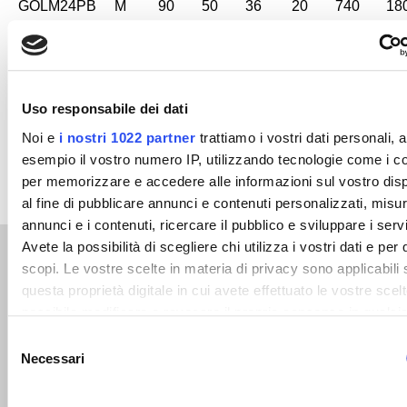
GOLM24PB
M
90
50
36
20
740
18
24
GOLM30PB
M
108
60
45
24
1660
32
30
Uso responsabile dei dati
Noi e
i nostri 1022 partner
trattiamo i vostri dati personali, 
esempio il vostro numero IP, utilizzando tecnologie come i c
per memorizzare e accedere alle informazioni sul vostro disp
al fine di pubblicare annunci e contenuti personalizzati, misur
annunci e i contenuti, ricercare il pubblico e sviluppare i servi
Avete la possibilità di scegliere chi utilizza i vostri dati e per 
Related products
scopi. Le vostre scelte in materia di privacy sono applicabili 
questa proprietà digitale in cui avete effettuato le vostre scel
possibile modificare o revocare il proprio consenso in qualsia
momento dalla Dichiarazione sui cookie o facendo clic sull'ic
Selezione
attivazione della privacy.
Necessari
del
consenso
Con il tuo consenso, vorremmo anche: