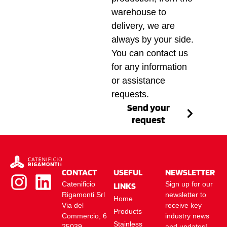
warehouse to
delivery, we are
always by your side.
You can contact us
for any information
or assistance
requests.
Send your
request
CONTACT
USEFUL
NEWSLETTER
Catenificio
Sign up for our
LINKS
Rigamonti Srl
newsletter to
Home
Via del
receive key
Products
Commercio, 6
industry news
Stainless
25039
and updates!