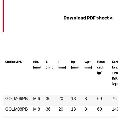
Download PDF sheet >
Codice Art.
Mis.
L
l
hp
wp*
Peso
Car
(mm)
(mm)
(mm)
(mm)
(mm)
cad.
Lav.
(gr)
Tiro
Drit
(kg)
GOLM06PB
M 6
36
20
13
8
60
75
GOLM08PB
M 8
36
20
13
8
60
14