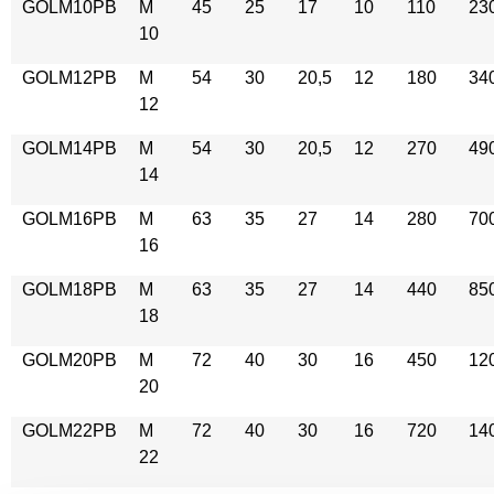
GOLM10PB
M
45
25
17
10
110
23
10
GOLM12PB
M
54
30
20,5
12
180
34
12
GOLM14PB
M
54
30
20,5
12
270
49
14
GOLM16PB
M
63
35
27
14
280
70
16
GOLM18PB
M
63
35
27
14
440
85
18
GOLM20PB
M
72
40
30
16
450
12
20
GOLM22PB
M
72
40
30
16
720
14
22