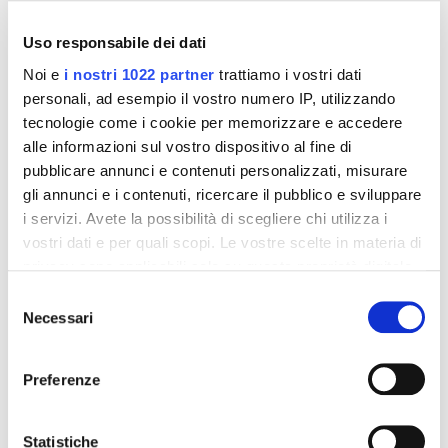
Uso responsabile dei dati
Noi e
i nostri 1022 partner
trattiamo i vostri dati
Catena calibrata DIN
Catena calibrata
766 Inox 316L
Inox 316L
personali, ad esempio il vostro numero IP, utilizzando
tecnologie come i cookie per memorizzare e accedere
LEGGI TUTTO
LEGGI TUTTO
alle informazioni sul vostro dispositivo al fine di
pubblicare annunci e contenuti personalizzati, misurare
gli annunci e i contenuti, ricercare il pubblico e sviluppare
i servizi. Avete la possibilità di scegliere chi utilizza i
vostri dati e per quali scopi. Le vostre scelte in materia di
privacy sono applicabili solo su questa proprietà digitale
in cui avete effettuato le vostre scelte. È possibile
Selezione
modificare o revocare il proprio consenso in qualsiasi
Necessari
del
momento dalla Dichiarazione sui cookie o facendo clic
consenso
sull'icona di attivazione della privacy.
Preferenze
Con il tuo consenso, vorremmo anche:
Catena per pompe
Grillo dritto “Cϵ”
raccogliere informazioni sulla tua posizione
Statistiche