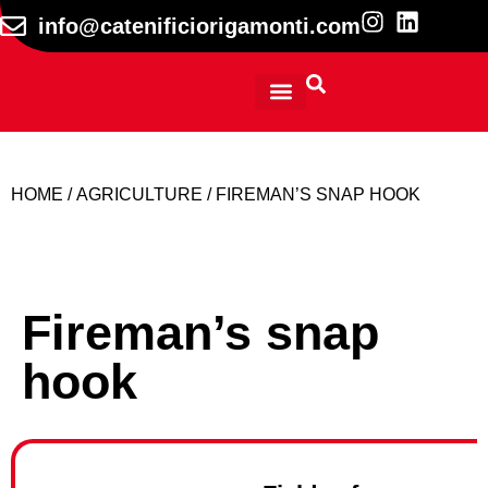
info@catenificiorigamonti.com
TECHNICAL INFORMATION
HOME
/
AGRICULTURE
/ FIREMAN’S SNAP HOOK
Fireman’s snap
hook