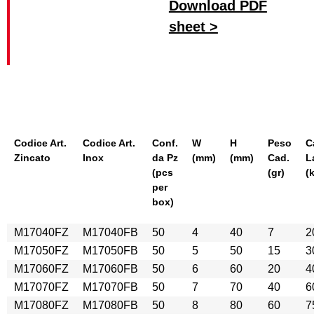
Download PDF
sheet >
Codice Art.
Codice Art.
Conf.
W
H
Peso
C
Zincato
Inox
da Pz
(mm)
(mm)
Cad.
L
(pcs
(gr)
(
per
box)
M17040FZ
M17040FB
50
4
40
7
2
M17050FZ
M17050FB
50
5
50
15
3
M17060FZ
M17060FB
50
6
60
20
4
M17070FZ
M17070FB
50
7
70
40
6
M17080FZ
M17080FB
50
8
80
60
7