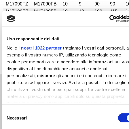
M17090FZ
M17090FB
10
9
90
90
1
M17100FZ
M17100FB
10
10
100
115
1
M17120FZ
M17120FB
10
11
120
190
1
M17140FZ
M17140FB
10
12
140
200
1
M17160FZ
M17160FB
5
13
160
360
2
Uso responsabile dei dati
Noi e
i nostri 1022 partner
trattiamo i vostri dati personali, 
esempio il vostro numero IP, utilizzando tecnologie come i
cookie per memorizzare e accedere alle informazioni sul vos
dispositivo al fine di pubblicare annunci e contenuti
personalizzati, misurare gli annunci e i contenuti, ricercare il
pubblico e sviluppare i servizi. Avete la possibilità di sceglier
Related products
chi utilizza i vostri dati e per quali scopi. Le vostre scelte in
materia di privacy sono applicabili solo su questa proprietà
digitale in cui avete effettuato le vostre scelte. È possibile
modificare o revocare il proprio consenso in qualsiasi mome
Selezione
dalla Dichiarazione sui cookie o facendo clic sull'icona di
Necessari
del
Knotted chain
attivazione della privacy.
consenso
Screw pin bow