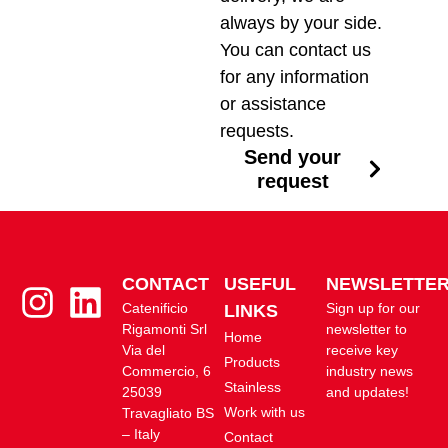
always by your side.
You can contact us
for any information
or assistance
requests.
Send your
request
CONTACT
USEFUL
NEWSLETTE
Catenificio
Sign up for our
LINKS
Rigamonti Srl
newsletter to
Home
Via del
receive key
Products
Commercio, 6
industry news
Stainless
25039
and updates!
Work with us
Travagliato BS
– Italy
Contact