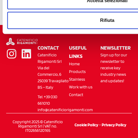
assistance requests.
Accetta selezionati
Send your
request
Rifiuta
CONTACT
USEFUL
NEWSLETTER
Catenificio
Sign up for our
LINKS
Rigamonti Srl
newsletter to
Home
Via del
receive key
Products
Commercio, 6
industry news
Stainless
25039 Travagliato
and updates!
Work with us
BS – Italy
Contact
Tel. +39 030
661010
info@catenificiorigamonti.com
Copyright 2025 © Catenificio
Cookie Policy
–
Privacy Policy
Rigamonti Srl | VAT no.
IT02656120165