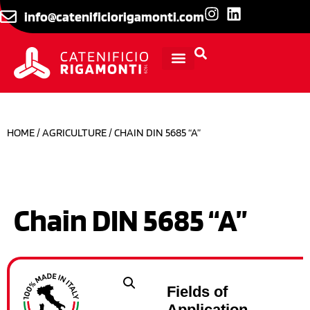
info@catenificiorigamonti.com
TECHNICAL INFORMATION
HOME
/
AGRICULTURE
/ CHAIN DIN 5685 “A”
Chain DIN 5685 “A”
Fields of
Application