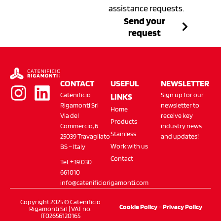
assistance requests.
Send your
request
CONTACT
USEFUL
NEWSLETTER
Catenificio
Sign up for our
LINKS
Rigamonti Srl
newsletter to
Home
Via del
receive key
Products
Commercio, 6
industry news
Stainless
25039 Travagliato
and updates!
Work with us
BS – Italy
Contact
Tel. +39 030
661010
info@catenificiorigamonti.com
Copyright 2025 © Catenificio
Cookie Policy
–
Privacy Policy
Rigamonti Srl | VAT no.
IT02656120165