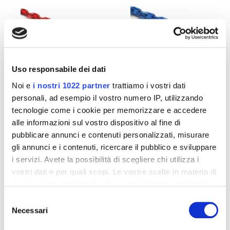
Uso responsabile dei dati
Round link Antitheft
Square link
Noi e
i nostri 1022 partner
trattiamo i vostri dati
chain
asymmetric security
chain
personali, ad esempio il vostro numero IP, utilizzando
READ MORE
tecnologie come i cookie per memorizzare e accedere
READ MORE
alle informazioni sul vostro dispositivo al fine di
pubblicare annunci e contenuti personalizzati, misurare
gli annunci e i contenuti, ricercare il pubblico e sviluppare
i servizi. Avete la possibilità di scegliere chi utilizza i
vostri dati e per quali scopi. Le vostre scelte in materia di
privacy sono applicabili solo su questa proprietà digitale
in cui avete effettuato le vostre scelte. È possibile
Selezione
modificare o revocare il proprio consenso in qualsiasi
Necessari
del
momento dalla Dichiarazione sui cookie o facendo clic
consenso